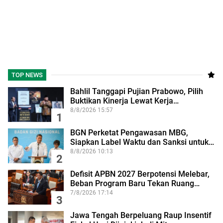
TOP NEWS
Bahlil Tanggapi Pujian Prabowo, Pilih
Buktikan Kinerja Lewat Kerja…
8/8/2026 15:57
1
BGN Perketat Pengawasan MBG,
Siapkan Label Waktu dan Sanksi untuk…
8/8/2026 10:13
2
Defisit APBN 2027 Berpotensi Melebar,
Beban Program Baru Tekan Ruang…
7/8/2026 17:14
3
Jawa Tengah Berpeluang Raup Insentif