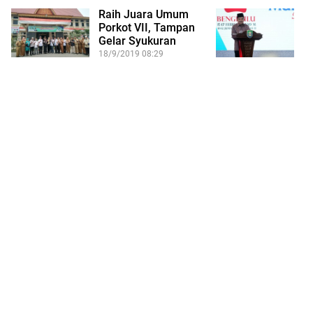
Raih Juara Umum
W
Porkot VII, Tampan
T
Gelar Syukuran
M
B
18/9/2019 08:29
17