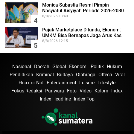
Monica Subastia Resmi Pimpin
Nasyiatul Aisyiyah Periode 2026-2030
8/8/2026 13:40
4
Pajak Marketplace Ditunda, Ekonom:
UMKM Bisa Bernapas Jaga Arus Kas
8/8/2026 12:15
5
Nasional
Daerah
Global
Ekonomi
Politik
Hukum
Pendidikan
Kriminal
Budaya
Olahraga
Ottech
Viral
Hoax or Not
Entertainment
Leisure
Lifestyle
Fokus Redaksi
Pariwara
Foto
Video
Kolom
Index
Index Headline
Index Top